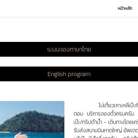
หน้าหลัก
ระบบจองภาษาไทย
English program
ไปเที่ยวเกาะหลีเป๊ะ
ตอบ บริการจองตั๋วครบครับ ทั
เป๊ะ/ทริปดำน้ำ - เดินทางโดยเค
รับส่งสนามบินหาดใหญ่ อัพเดตตา