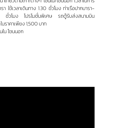
ิปดำน้ำเที่ยวตามเกาะต่างๆ โซนใน/โซนนอก เวลาในการ
รา ใช้เวลาเดินทาง 1.30 ชั่วโมง ท่าเรือปากบารา-
0 ชั่วโมง โปรโมชั่นพิเศษ รถตู้รับส่งสนามบิน
ะ ในราคาเพียง 1,500 บาท
 โซนใน โซนนอก