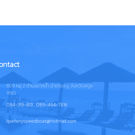
ontact
509 หมู่ 2 ตำบลปากน้ำ อำเภอละงู จังหวัดสตูล
91110
094-319-8111 , 089-464-7816
lipeferryspeedboat@hotmail.com